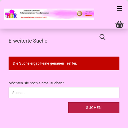
Erweiterte Suche
Die Suche ergab keine genauen Treffer.
MÖCHTEN
Möchten Sie noch einmal suchen?
SIE
NOCH
EINMAL
SUCHEN?
SUCHEN