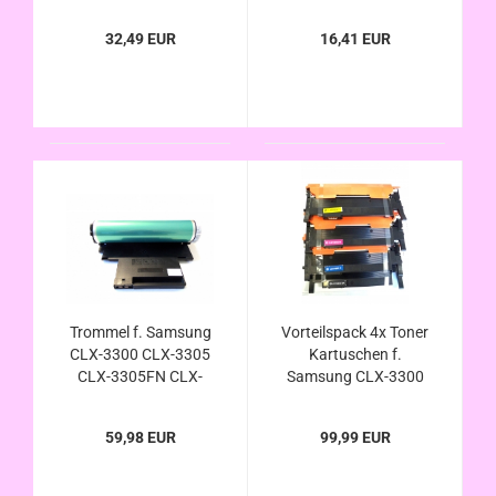
CLX-3305 CLX-
3300 CLX-3305 FN
3305FN CLX-
FW W Xpress C410W
32,49 EUR
16,41 EUR
3305FW CLX-3305W
Xpress C460 W FW
(kompatibel zu CLT-
M406S )
Trommel f. Samsung
Vorteilspack 4x Toner
CLX-3300 CLX-3305
Kartuschen f.
CLX-3305FN CLX-
Samsung CLX-3300
3305FW CLX-3305W
CLX-3305 CLX-
(kompatibel zu CLT-
3305FN CLX-
59,98 EUR
99,99 EUR
R406/SEE )auch
3305FW CLX-3305W
Photoleiter /
(kompatibel zu CLT-
Photoconduktor
K406S CLT-C406S