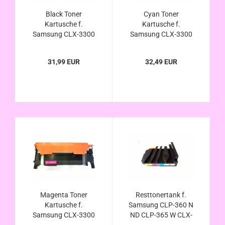
Black Toner
Cyan Toner
Kartusche f.
Kartusche f.
Samsung CLX-3300
Samsung CLX-3300
CLX-3305 CLX-
CLX-3305 CLX-
3305FN CLX-
3305FN CLX-
31,99 EUR
32,49 EUR
3305FW CLX-3305W
3305FW CLX-3305W
(kompatibel zu CLT-
(kompatibel zu CLT-
K406S )
C406S )
Magenta Toner
Resttonertank f.
Kartusche f.
Samsung CLP-360 N
Samsung CLX-3300
ND CLP-365 W CLX-