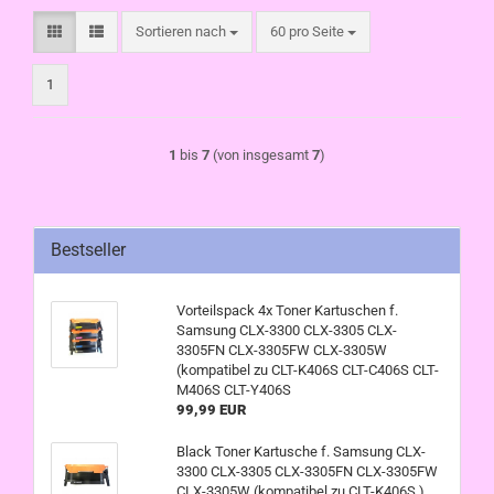
Sortieren nach
pro Seite
Sortieren nach
60 pro Seite
1
1
bis
7
(von insgesamt
7
)
Bestseller
Vorteilspack 4x Toner Kartuschen f.
Samsung CLX-3300 CLX-3305 CLX-
3305FN CLX-3305FW CLX-3305W
(kompatibel zu CLT-K406S CLT-C406S CLT-
M406S CLT-Y406S
99,99 EUR
Black Toner Kartusche f. Samsung CLX-
3300 CLX-3305 CLX-3305FN CLX-3305FW
CLX-3305W (kompatibel zu CLT-K406S )