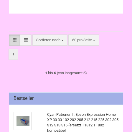
kompatibel
kompatibel
Sortieren nach
pro Seite
Sortieren nach
60 pro Seite
1
1
bis
6
(von insgesamt
6
)
Bestseller
Cyan Patronen f. Epson Expression Home
XP 30 33 102 202 205 212 215 225 302 305
312 313 315 (ersetzt T1812 T1802
kompatibel