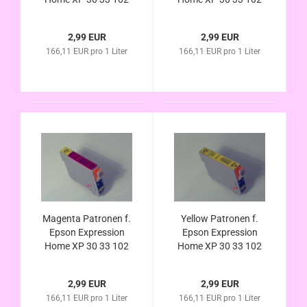
202 205 212 215 225
202 205 212 215 225
302 305 312 313 315
302 305 312 313 315
2,99 EUR
2,99 EUR
322 325 (ersetzt
(ersetzt T1812
166,11 EUR pro 1 Liter
166,11 EUR pro 1 Liter
T1811 T1801
T1802 kompatibel
kompatibel
Magenta Patronen f.
Yellow Patronen f.
Epson Expression
Epson Expression
Home XP 30 33 102
Home XP 30 33 102
202 205 212 215 225
202 205 212 215 225
302 305 312 313 315
302 305 312 313 315
2,99 EUR
2,99 EUR
322 325 (ersetzt
322 325 (ersetzt
166,11 EUR pro 1 Liter
166,11 EUR pro 1 Liter
T1813 T1803
T1814 T1804