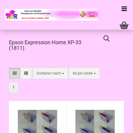
Epson Expression Home XP-33
(1811)
Sortieren nach
pro Seite
Sortieren nach
60 pro Seite
1