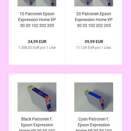
10 Patronen Epson
20 Patronen Epson
Expression Home XP
Expression Home XP
30 33 102 202 205
30 33 102 202 205
212 215 225 302 305
212 215 225 302 305
312 313 315 322 325
312 313 315 322 325
24,99 EUR
39,99 EUR
(ersetzt T1811
(ersetzt T1811
1.388,33 EUR pro 1 Liter
111,08 EUR pro 1 Liter.
T1812 T1813 T1814
T1812 T1813 T1814
T1801 - T1804
T1801 - T1804
Black Patronen f.
Cyan Patronen f.
Epson Expression
Epson Expression
Home XP 30 33 102
Home XP 30 33 102