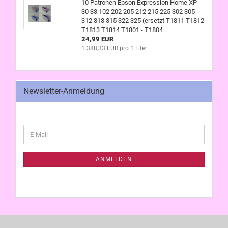
10 Patronen Epson Expression Home XP
30 33 102 202 205 212 215 225 302 305
312 313 315 322 325 (ersetzt T1811 T1812
T1813 T1814 T1801 - T1804
24,99 EUR
1.388,33 EUR pro 1 Liter
Newsletter-Anmeldung
WEITER
E-
ZUR
Mail
NEWSLETTER-
ANMELDUNG
ANMELDEN