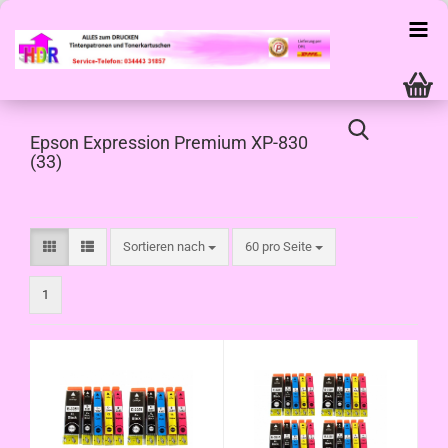
Epson Expression Premium XP-830
(33)
Sortieren nach
pro Seite
Sortieren nach
60 pro Seite
1