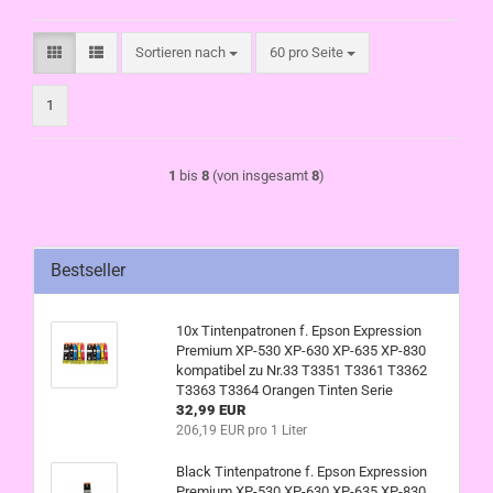
Sortieren nach
pro Seite
Sortieren nach
60 pro Seite
1
1
bis
8
(von insgesamt
8
)
Bestseller
10x Tintenpatronen f. Epson Expression
Premium XP-530 XP-630 XP-635 XP-830
kompatibel zu Nr.33 T3351 T3361 T3362
T3363 T3364 Orangen Tinten Serie
32,99 EUR
206,19 EUR pro 1 Liter
Black Tintenpatrone f. Epson Expression
Premium XP-530 XP-630 XP-635 XP-830