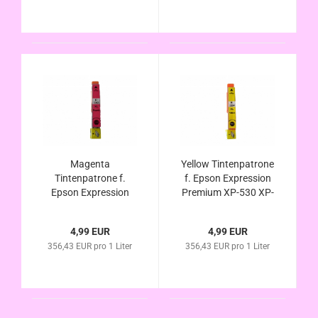
Orangen Tinten Serie
Magenta
Yellow Tintenpatrone
Tintenpatrone f.
f. Epson Expression
Epson Expression
Premium XP-530 XP-
Premium XP-530 XP-
630 XP-635 XP-830
630 XP-635 XP-830
kompatibel zu Nr.33
4,99 EUR
4,99 EUR
kompatibel zu Nr.33
T3344 T3364
356,43 EUR pro 1 Liter
356,43 EUR pro 1 Liter
T3343 T3363
Orangen Tinten Serie
Orangen Tinten Serie