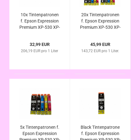
10x Tintenpatronen
20x Tintenpatronen
f. Epson Expression
f. Epson Expression
Premium XP-530 XP-
Premium XP-530 XP-
630 XP-635 XP-830
630 XP-635 XP-830
kompatibel zu Nr.33
kompatibel zu Nr.33
32,99 EUR
45,99 EUR
T3351 T3361 T3362
T3351 T3361 T3362
206,19 EUR pro 1 Liter
143,72 EUR pro 1 Liter.
T3363 T3364
T3363 T3364
Orangen Tinten Serie
Orangen Tinten Serie
5x Tintenpatronen f.
Black Tintenpatrone
Epson Expression
f. Epson Expression
Premium XP-530 XP-
Premium XP-530 XP-