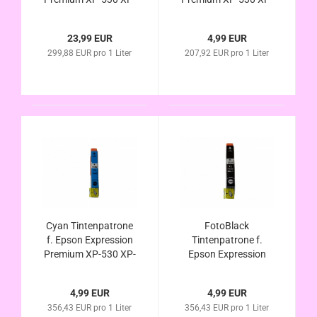
630 XP-635 XP-830
630 XP-635 XP-830
kompatibel zu Nr.33
kompatibel zu Nr.33
23,99 EUR
4,99 EUR
T3351 T3361 T3362
T3331 T3351
299,88 EUR pro 1 Liter
207,92 EUR pro 1 Liter
T3363 T3364
Orangen Tinten Serie
Orangen Tinten Seri
Cyan Tintenpatrone
FotoBlack
f. Epson Expression
Tintenpatrone f.
Premium XP-530 XP-
Epson Expression
630 XP-635 XP-830
Premium XP-530 XP-
kompatibel zu Nr.33
630 XP-635 XP-830
4,99 EUR
4,99 EUR
T3342 T3362
kompatibel zu Nr.33
356,43 EUR pro 1 Liter
356,43 EUR pro 1 Liter
Orangen Tinten Serie
T3341 T3361