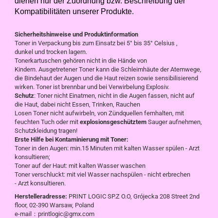
dienen nur der Zuordnung bzw. Beschreibung der
Kompatibilitäten unserer Produkte.
Sicherheitshinweise und Produktinformation
Toner in Verpackung bis zum Einsatz bei 5° bis 35° Celsius ,
dunkel und trocken lagern.
Tonerkartuschen gehören nicht in die Hände von
Kindern. Ausgetretener Toner kann die Schleimhäute der Atemwege,
die Bindehaut der Augen und die Haut reizen sowie sensibilisierend
wirken. Toner ist brennbar und bei Verwirbelung Explosiv.
Schutz
: Toner nicht Einatmen, nicht in die Augen fassen, nicht auf
die Haut, dabei nicht Essen, Trinken, Rauchen
Losen Toner nicht aufwirbeln, von Zündquellen fernhalten, mit
feuchten Tuch oder mit
explosionsgeschütztem
Sauger aufnehmen,
Schutzkleidung tragen!
Erste Hilfe bei Kontaminierung mit Toner:
Toner in den Augen: min.15 Minuten mit kalten Wasser spülen - Arzt
konsultieren;
Toner auf der Haut: mit kalten Wasser waschen
Toner verschluckt: mit viel Wasser nachspülen - nicht erbrechen
- Arzt konsultieren.
Herstelleradresse:
PRINT LOGIC SP.Z O.O, Grójecka 208 Street 2nd
floor, 02-390 Warsaw, Poland
e-mail：printlogic@gmx.com